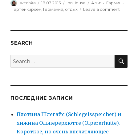
Author
Posted
Categories
Tags
witchka
18.03.2013
IbnHouse
Альпы
,
Гармиш-
on
on
Партенкирхен
,
Германия
,
отдых
Leave a comment
Ой,
а
вот
и
горы.
SEARCH
SEA
Search
for:
ПОСЛЕДНИЕ ЗАПИСИ
Плотина Шлегайс (Schlegeisspeicher) и
хижина Ольперерхютте (Olpererhütte).
Короткое, но очень впечатляющее