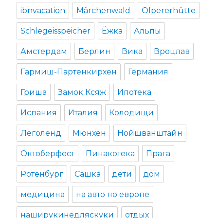
ibnvacation
Märchenwald
Olpererhütte
Schlegeisspeicher
Ёжка
Альпы
Амстердам
Берлин
Вика
Вроцлав
Гармиш-Партенкирхен
Германия
Гриша
Замок Ксяж
Ипотека
Испания
Италия
Колодищи
Леголенд
Мюнхен
Нойшванштайн
Октоберфест
Пинакотека
Прага
Ротенбург
Сашка
дети
дом
медицина
на авто по европе
наширукинедляскуки
отдых